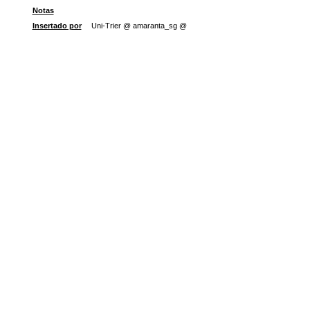
Notas
Insertado por
Uni-Trier @ amaranta_sg @