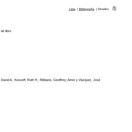
Lista
|
Bibliografía
|
Detalles
 de libro
 David A.; Kossoff, Ruth H.; Ribbans, Geoffrey; Amor y Vázquez, José