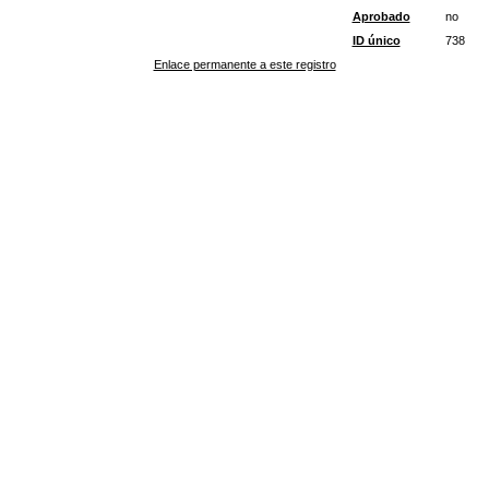
Aprobado
no
ID único
738
Enlace permanente a este registro