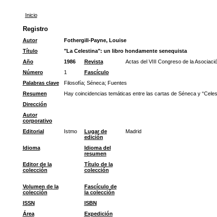
Inicio
Registro
Autor
Fothergill-Payne, Louise
Título
"La Celestina": un libro hondamente senequista
Año
1986
Revista
Actas del VIII Congreso de la Asociaci
Número
1
Fascículo
Palabras clave
Filosofía
;
Séneca
;
Fuentes
Resumen
Hay coincidencias temáticas entre las cartas de Séneca y “Celest
Dirección
Autor
corporativo
Editorial
Istmo
Lugar de
Madrid
edición
Idioma
Idioma del
resumen
Editor de la
Título de la
colección
colección
Volumen de la
Fascículo de
colección
la colección
ISSN
ISBN
Área
Expedición