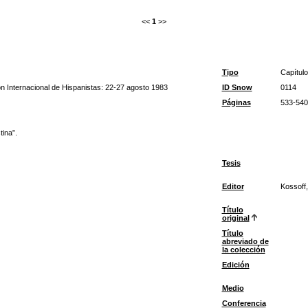
<<
1
>>
Tipo
Capítulo
ón Internacional de Hispanistas: 22-27 agosto 1983
ID Snow
0114
Páginas
533-540
ina”.
Tesis
Editor
Kossoff,
Título
original
Título
abreviado de
la colección
Edición
Medio
Conferencia