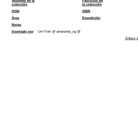
Volumen de la
Fascículo de
colección
la colección
ISSN
ISBN
Área
Expedición
Notas
Insertado por
Uni-Trier @ amaranta_sg @
Enlace p