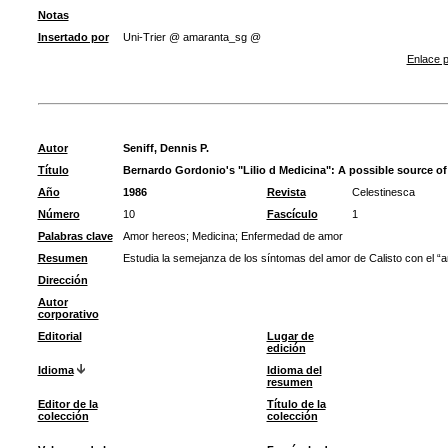
Notas
Insertado por
Uni-Trier @ amaranta_sg @
Enlace p
Autor
Seniff, Dennis P.
Título
Bernardo Gordonio's "LiIio d Medicina": A possible source of
Año
1986
Revista
Celestinesca
Número
10
Fascículo
1
Palabras clave
Amor hereos
;
Medicina
;
Enfermedad de amor
Resumen
Estudia la semejanza de los síntomas del amor de Calisto con el “
Dirección
Autor
corporativo
Editorial
Lugar de
edición
Idioma
Idioma del
resumen
Editor de la
Título de la
colección
colección