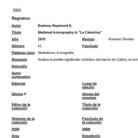
Inicio
Registros
Autor
Barbera, Raymond E.
Título
Medieval Iconography in "La Celestina"
Año
1970
Revista
Romanic Review
Número
61
Fascículo
Palabras clave
Simbolismo
;
Iconografía
Resumen
Analiza el posible significado simbólico del halcón de Calisto, el mur
Dirección
Autor
corporativo
Editorial
Lugar de
edición
Idioma
Idioma del
resumen
Editor de la
Título de la
colección
colección
Volumen de la
Fascículo de
colección
la colección
ISSN
ISBN
Área
Expedición