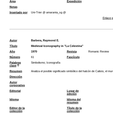
Área
Expedición
Notas
Insertado por
Uni-Trier @ amaranta_sg @
Enlace p
Autor
Barbera, Raymond E.
Título
Medieval Iconography in "La Celestina"
Año
1970
Revista
Romanic Review
Número
61
Fascículo
Palabras
Simbolismo
;
Iconografía
clave
Resumen
Analiza el posible significado simbólico del halcón de Calisto, el mur
Dirección
Autor
corporativo
Editorial
Lugar de
edición
Idioma
Idioma del
resumen
Editor de la
Título de la
colección
colección