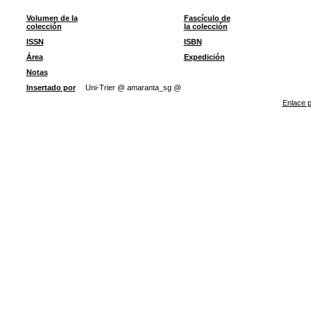
Volumen de la
Fascículo de
colección
la colección
ISSN
ISBN
Área
Expedición
Notas
Insertado por
Uni-Trier @ amaranta_sg @
Enlace p