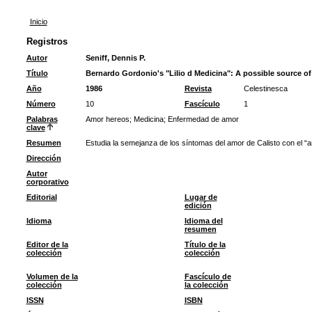
Inicio
Registros
Autor
Seniff, Dennis P.
Título
Bernardo Gordonio's "LiIio d Medicina": A possible source of
Año
1986
Revista
Celestinesca
Número
10
Fascículo
1
Palabras
Amor hereos
;
Medicina
;
Enfermedad de amor
clave
Resumen
Estudia la semejanza de los síntomas del amor de Calisto con el “
Dirección
Autor
corporativo
Editorial
Lugar de
edición
Idioma
Idioma del
resumen
Editor de la
Título de la
colección
colección
Volumen de la
Fascículo de
colección
la colección
ISSN
ISBN