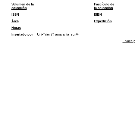
Volumen de la
Fascículo de
colección
la colección
ISSN
ISBN
Área
Expedición
Notas
Insertado por
Uni-Trier @ amaranta_sg @
Enlace p