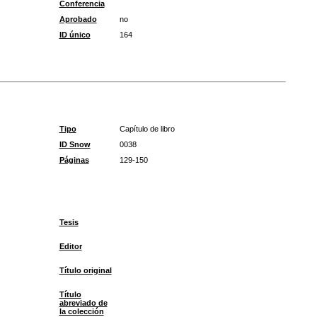
Conferencia
Aprobado
no
ID único
164
Tipo
Capítulo de libro
ID Snow
0038
Páginas
129-150
Tesis
Editor
Título original
Título
abreviado de
la colección