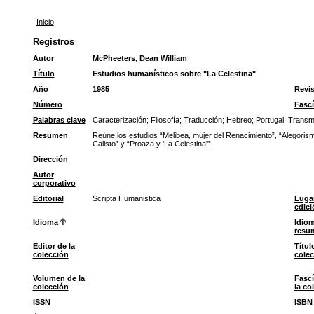
Inicio
Registros
Autor
McPheeters, Dean William
Título
Estudios humanísticos sobre "La Celestina"
Año
1985
Revis
Número
Fascí
Palabras clave
Caracterización
;
Filosofía
;
Traducción
;
Hebreo
;
Portugal
;
Transm
Resumen
Reúne los estudios “Melibea, mujer del Renacimiento”, “Alegorismo
Calisto” y “Proaza y 'La Celestina'”.
Dirección
Autor
corporativo
Editorial
Scripta Humanistica
Luga
edici
Idioma
Idiom
resu
Editor de la
Títul
colección
colec
Volumen de la
Fascí
colección
la co
ISSN
ISBN