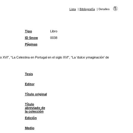
Lista
|
Bibliografía
|
Detalles
Tipo
Libro
ID Snow
0038
Páginas
 XVI”, “La Celestina en Portugal en el siglo XVI”, “La 'dulce ymaginación' de
Tesis
Editor
Título original
Título
abreviado de
la colección
Edición
Medio