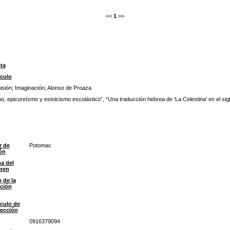
<<
1
>>
ta
culo
isión
;
Imaginación
;
Alonso de Proaza
, epicureísmo y estoicismo escolástico”, “Una traducción hebrea de 'La Celestina' en el siglo
r de
Potomac
ón
a del
men
o de la
ción
culo de
lección
0916379094