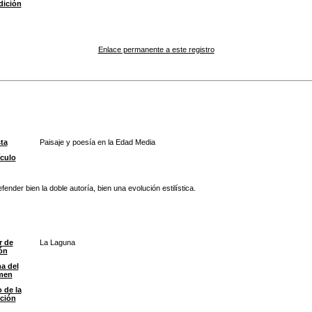
dición
Enlace permanente a este registro
ta
Paisaje y poesía en la Edad Media
culo
ender bien la doble autoría, bien una evolución estilística.
r de
La Laguna
ón
a del
men
o de la
ción