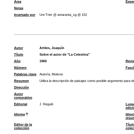
Área
Expe
Notas
Insertado por
Uni-Trier @ amaranta_sg @ 152
Autor
Artiles, Joaquín
Título
Sobre el autor de "La Celestina"
Año
1960
Revis
Número
Fascí
Palabras clave
Autoría
;
Motivos
Resumen
Utiliza la descripción de paisajes como posible argumento para def
Dirección
Autor
corporativo
Editorial
J. Reguló
Luga
edici
Idioma
Idiom
resu
Editor de la
Títul
colección
colec