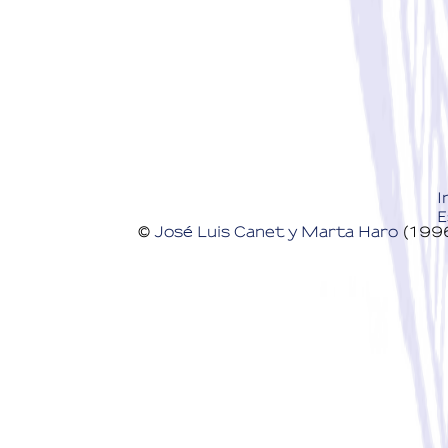
I
E
©
José Luis Canet
y Marta Haro
(199