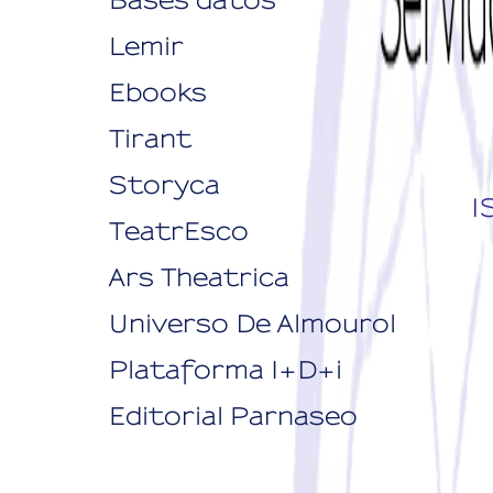
Bases datos
Lemir
Ebooks
Tirant
Storyca
I
TeatrEsco
Ars Theatrica
Universo De Almourol
Plataforma I+D+i
Editorial Parnaseo