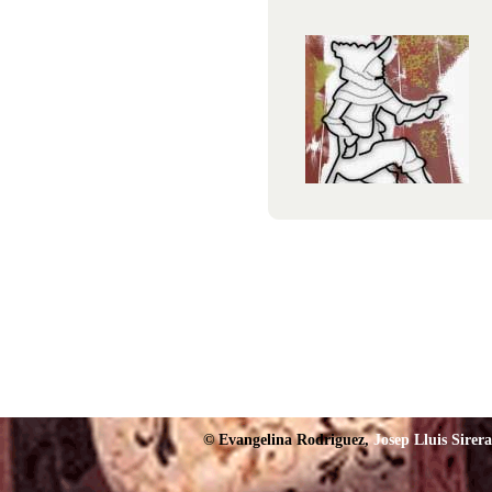
©
Evangelina Rodriguez,
Josep Lluis Sirera