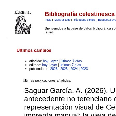
Bibliografía celestinesca
Inicio
|
Mostrar todo
|
Búsqueda simple
|
Búsqueda av
Bienvenidos a la base de datos bibliográfica s
la red
Últimos cambios
añadido:
hoy
|
ayer
|
últimos 7 días
editado:
hoy
|
ayer
|
últimos 7 días
publicado en:
2026
|
2025
|
2024
|
2023
Últimas publicaciones añadidas:
Saguar García, A. (2026). U
antecedente no terenciano 
representación visual de Cel
imprenta manual: la vieja d