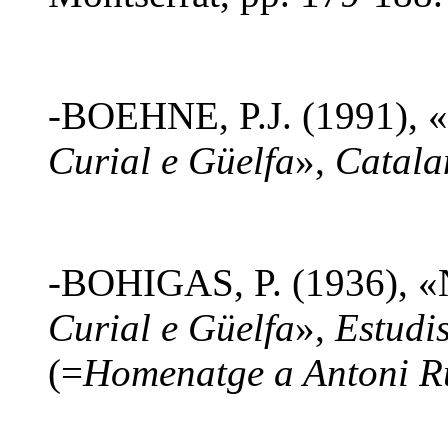
-BOEHNE, P.J. (1991), «T
Curial e Güelfa
»,
Catala
-BOHIGAS, P. (1936), «No
Curial e Güelfa
»,
Estudi
(=
Homenatge a Antoni Ru