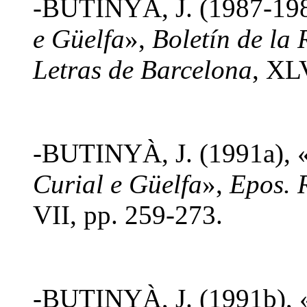
-BUTINYÀ, J. (1987-1988
e Güelfa
»,
Boletín de la
Letras de Barcelona
, XL
-BUTINYÀ, J. (1991a), «
Curial e Güelfa
»,
Epos. R
VII, pp. 259-273.
-BUTINYÀ, J. (1991b), «