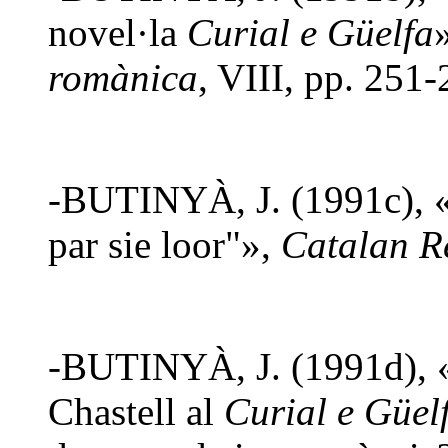
novel·la
Curial e Güelfa
romànica
, VIII, pp. 251-
-BUTINYÀ, J. (1991c), «"
par sie loor"»,
Catalan R
-BUTINYÀ, J. (1991d), «
Chastell al
Curial e Güel