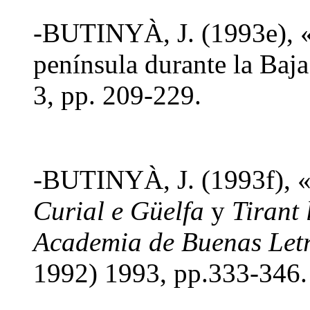
-BUTINYÀ, J. (1993e), «
península durante la Ba
3, pp. 209-229.
-BUTINYÀ, J. (1993f), «
Curial e Güelfa
y
Tirant 
Academia de Buenas Letr
1992) 1993, pp.333-346.