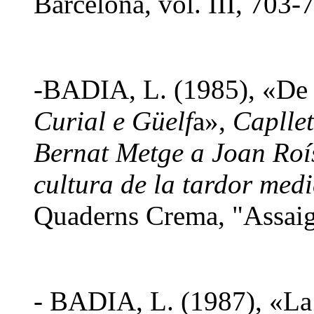
Barcelona, vol. III, 703-
-BADIA, L. (1985), «De l
Curial e Güelf
a»,
Caplle
Bernat Metge a Joan Roís
cultura de la tardor med
Quaderns Crema, "Assaig
- BADIA, L. (1987), «La 