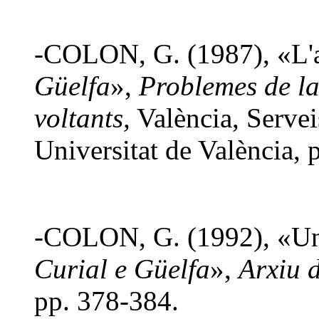
-COLON, G. (1987), «L'
Güelfa
»,
Problemes de la
voltants,
València, Servei
Universitat de València, 
-COLON, G. (1992), «Un
Curial e Güelfa
»,
Arxiu 
pp. 378-384.