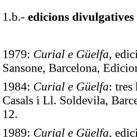
1.b.-
edicions divulgatives
1979:
Curial e Güelfa
, edi
Sansone, Barcelona, Edici
1984:
Curial e Güelfa
: tres
Casals i Ll. Soldevila, Barc
12.
1989:
Curial e Güelfa
, edic