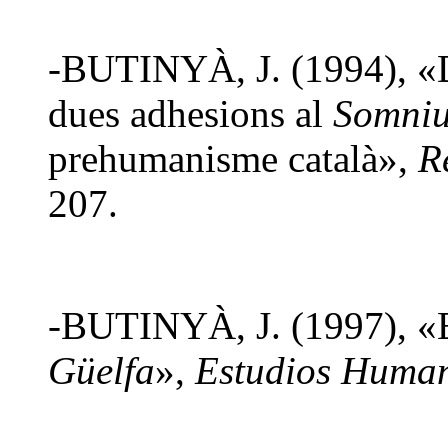
-BUTINYÀ, J. (1994), «
dues adhesions al
Somniu
prehumanisme català»,
R
207.
-BUTINYÀ, J. (1997), «
Güelfa
»,
Estudios Human