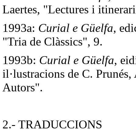
Laertes, "Lectures i itinerari
1993a:
Curial e Güelfa
, ed
"Tria de Clàssics", 9.
1993b:
Curial e Güelfa
, ei
il·lustracions de C. Prunés,
Autors".
2.- TRADUCCIONS