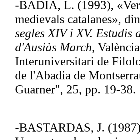
-BADIA, L. (1993), «Verit
medievals catalanes», di
segles XIV i XV. Estudis d
d'Ausiàs March
, València
Interuniversitari de Filo
de l'Abadia de Montserrat
Guarner", 25, pp. 19-38.
-BASTARDAS, J. (1987), «