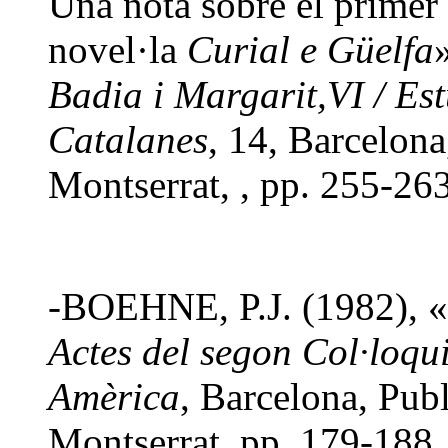
Una nota sobre el primer
novel·la
Curial e Güelfa
Badia i Margarit,VI / Est
Catalanes
, 14, Barcelona
Montserrat, , pp. 255-263
-BOEHNE, P.J. (1982), «
Actes del segon Col·loqu
Amèrica
, Barcelona, Pub
Montserrat, pp. 179-188.