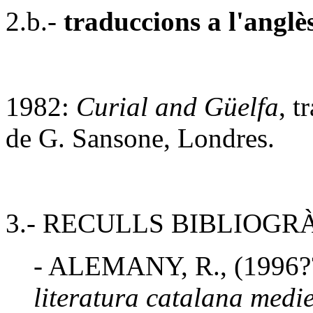
2.b.-
traduccions a l'anglè
1982:
Curial and Güelfa
, t
de G. Sansone, Londres.
3.- RECULLS BIBLIOGR
- ALEMANY, R., (1996?
literatura catalana medi