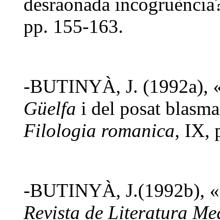
desraonada incogruència
pp. 155-163.
-BUTINYÀ, J. (1992a), «
Güelfa
i del posat blasma
Filologia romanica
, IX,
-BUTINYÀ, J.(1992b), «S
Revista de Literatura Me