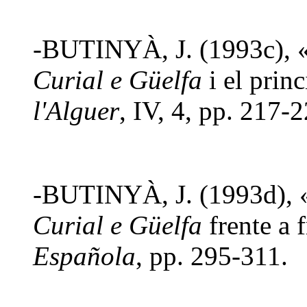
-BUTINYÀ, J. (1993c), «L
Curial e Güelfa
i el prin
l'Alguer
, IV, 4, pp. 217-2
-BUTINYÀ, J. (1993d),
Curial e Güelfa
frente a 
Española
, pp. 295-311.