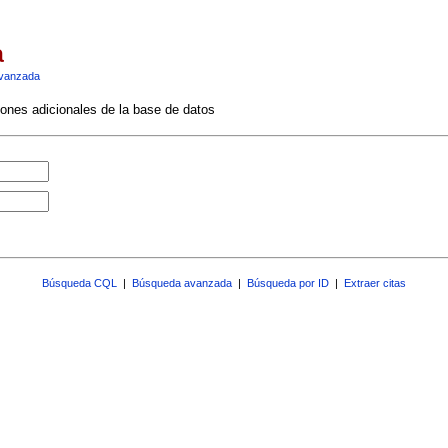
a
vanzada
ciones adicionales de la base de datos
Búsqueda CQL
|
Búsqueda avanzada
|
Búsqueda por ID
|
Extraer citas