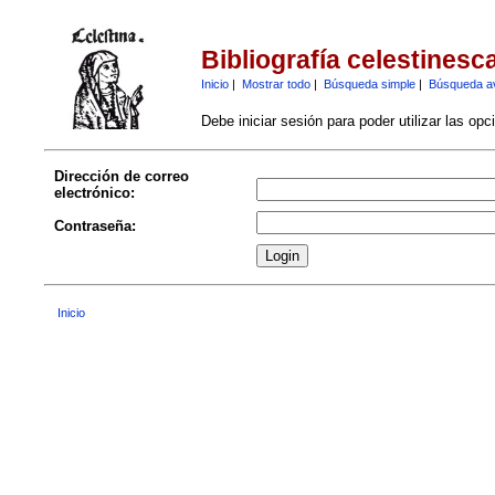
Bibliografía celestinesc
Inicio
|
Mostrar todo
|
Búsqueda simple
|
Búsqueda a
Debe iniciar sesión para poder utilizar las op
Dirección de correo
electrónico:
Contraseña:
Inicio