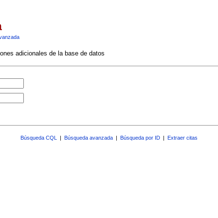
a
vanzada
ciones adicionales de la base de datos
Búsqueda CQL
|
Búsqueda avanzada
|
Búsqueda por ID
|
Extraer citas