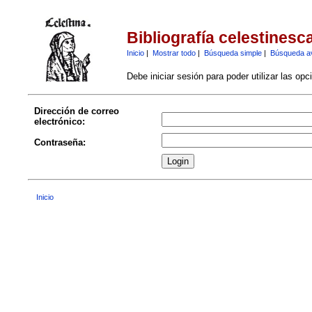
Bibliografía celestinesc
Inicio
|
Mostrar todo
|
Búsqueda simple
|
Búsqueda a
Debe iniciar sesión para poder utilizar las op
Dirección de correo
electrónico:
Contraseña:
Inicio