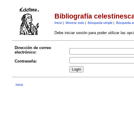
Bibliografía celestinesc
Inicio
|
Mostrar todo
|
Búsqueda simple
|
Búsqueda a
Debe iniciar sesión para poder utilizar las op
Dirección de correo
electrónico:
Contraseña:
Inicio