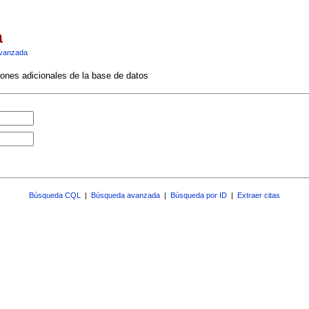
a
vanzada
ciones adicionales de la base de datos
Búsqueda CQL
|
Búsqueda avanzada
|
Búsqueda por ID
|
Extraer citas