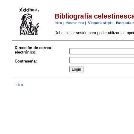
Bibliografía celestinesc
Inicio
|
Mostrar todo
|
Búsqueda simple
|
Búsqueda a
Debe iniciar sesión para poder utilizar las op
Dirección de correo
electrónico:
Contraseña:
Inicio