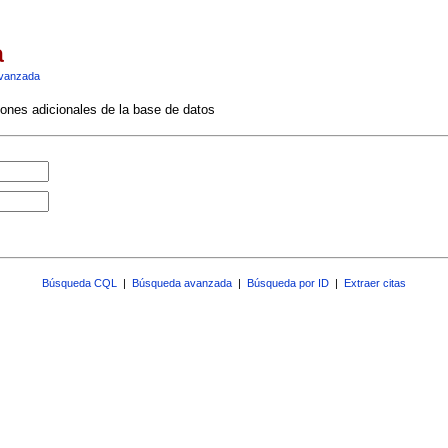
a
vanzada
ciones adicionales de la base de datos
Búsqueda CQL
|
Búsqueda avanzada
|
Búsqueda por ID
|
Extraer citas