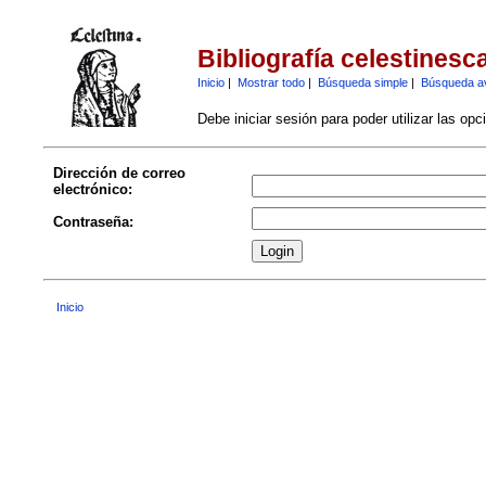
Bibliografía celestinesc
Inicio
|
Mostrar todo
|
Búsqueda simple
|
Búsqueda a
Debe iniciar sesión para poder utilizar las op
Dirección de correo
electrónico:
Contraseña:
Inicio