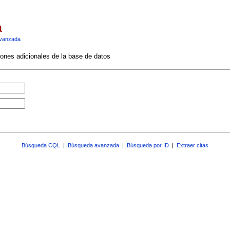
a
vanzada
ciones adicionales de la base de datos
Búsqueda CQL
|
Búsqueda avanzada
|
Búsqueda por ID
|
Extraer citas