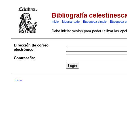
Bibliografía celestinesc
Inicio
|
Mostrar todo
|
Búsqueda simple
|
Búsqueda a
Debe iniciar sesión para poder utilizar las op
Dirección de correo
electrónico:
Contraseña:
Inicio