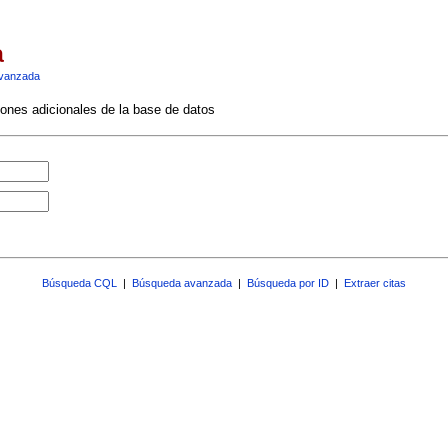
a
vanzada
ciones adicionales de la base de datos
Búsqueda CQL
|
Búsqueda avanzada
|
Búsqueda por ID
|
Extraer citas