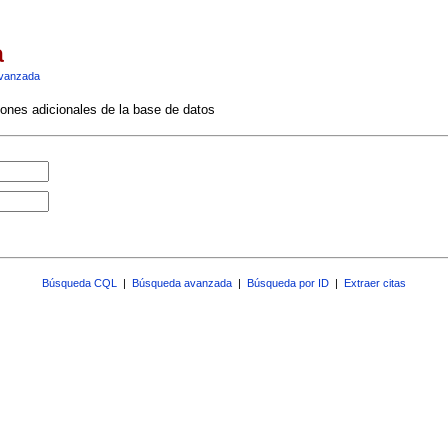
a
vanzada
ciones adicionales de la base de datos
Búsqueda CQL
|
Búsqueda avanzada
|
Búsqueda por ID
|
Extraer citas