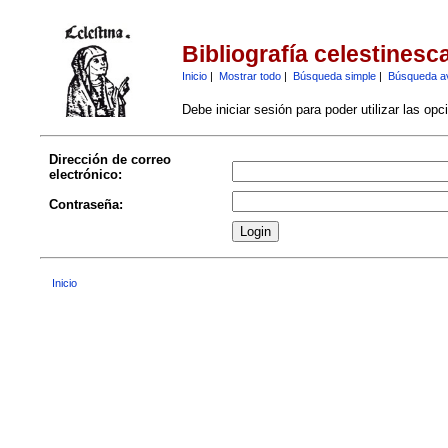
Bibliografía celestinesc
Inicio
|
Mostrar todo
|
Búsqueda simple
|
Búsqueda a
Debe iniciar sesión para poder utilizar las op
Dirección de correo
electrónico:
Contraseña:
Inicio