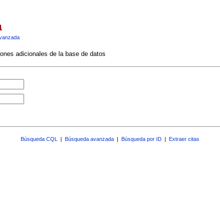
a
vanzada
ciones adicionales de la base de datos
Búsqueda CQL
|
Búsqueda avanzada
|
Búsqueda por ID
|
Extraer citas