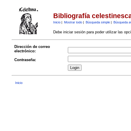
Bibliografía celestinesc
Inicio
|
Mostrar todo
|
Búsqueda simple
|
Búsqueda a
Debe iniciar sesión para poder utilizar las op
Dirección de correo
electrónico:
Contraseña:
Inicio