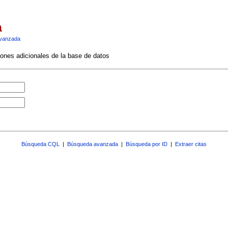
a
vanzada
ciones adicionales de la base de datos
Búsqueda CQL
|
Búsqueda avanzada
|
Búsqueda por ID
|
Extraer citas