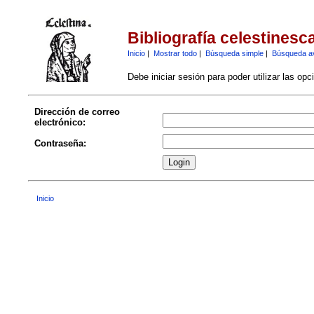
Bibliografía celestinesc
Inicio
|
Mostrar todo
|
Búsqueda simple
|
Búsqueda a
Debe iniciar sesión para poder utilizar las op
Dirección de correo
electrónico:
Contraseña:
Inicio