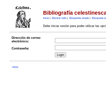
Bibliografía celestinesc
Inicio
|
Mostrar todo
|
Búsqueda simple
|
Búsqueda a
Debe iniciar sesión para poder utilizar las op
Dirección de correo
electrónico:
Contraseña:
Inicio