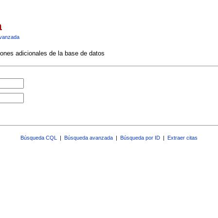
a
vanzada
ciones adicionales de la base de datos
Búsqueda CQL
|
Búsqueda avanzada
|
Búsqueda por ID
|
Extraer citas