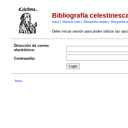
Bibliografía celestinesc
Inicio
|
Mostrar todo
|
Búsqueda simple
|
Búsqueda a
Debe iniciar sesión para poder utilizar las op
Dirección de correo
electrónico:
Contraseña:
Inicio