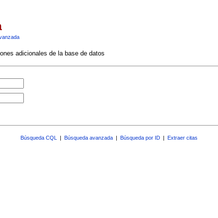
a
vanzada
ciones adicionales de la base de datos
Búsqueda CQL
|
Búsqueda avanzada
|
Búsqueda por ID
|
Extraer citas