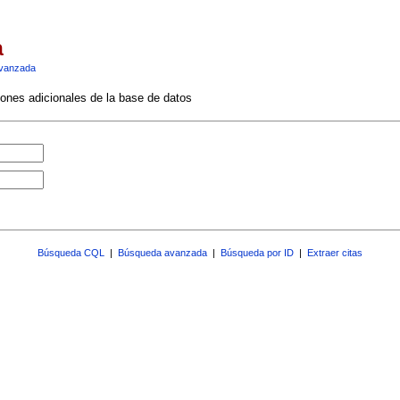
a
vanzada
ciones adicionales de la base de datos
Búsqueda CQL
|
Búsqueda avanzada
|
Búsqueda por ID
|
Extraer citas