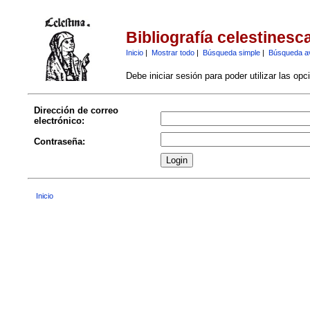
Bibliografía celestinesc
Inicio
|
Mostrar todo
|
Búsqueda simple
|
Búsqueda a
Debe iniciar sesión para poder utilizar las op
Dirección de correo
electrónico:
Contraseña:
Inicio