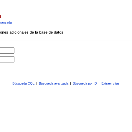
a
vanzada
ciones adicionales de la base de datos
Búsqueda CQL
|
Búsqueda avanzada
|
Búsqueda por ID
|
Extraer citas