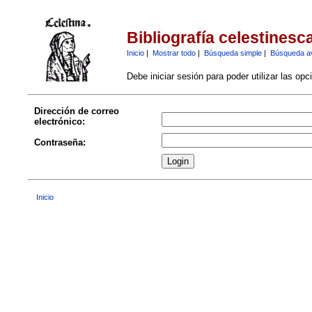
Bibliografía celestinesc
Inicio
|
Mostrar todo
|
Búsqueda simple
|
Búsqueda a
Debe iniciar sesión para poder utilizar las op
Dirección de correo
electrónico:
Contraseña:
Inicio