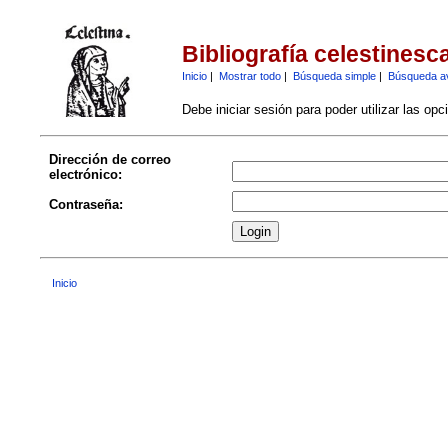
Bibliografía celestinesc
Inicio
|
Mostrar todo
|
Búsqueda simple
|
Búsqueda a
Debe iniciar sesión para poder utilizar las op
Dirección de correo
electrónico:
Contraseña:
Inicio