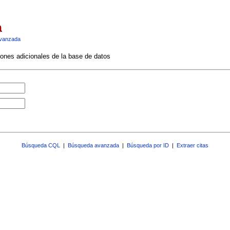
a
vanzada
ciones adicionales de la base de datos
Búsqueda CQL
|
Búsqueda avanzada
|
Búsqueda por ID
|
Extraer citas