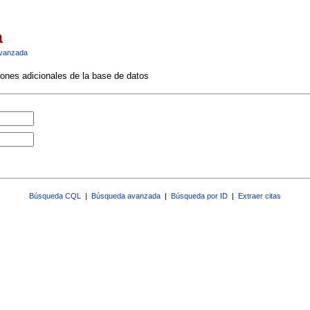
a
vanzada
ciones adicionales de la base de datos
Búsqueda CQL
|
Búsqueda avanzada
|
Búsqueda por ID
|
Extraer citas