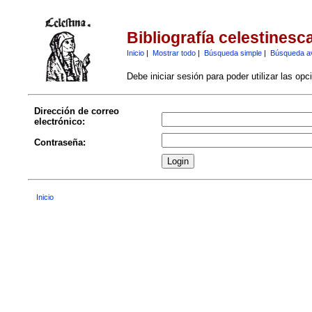
Bibliografía celestinesc
Inicio
|
Mostrar todo
|
Búsqueda simple
|
Búsqueda a
Debe iniciar sesión para poder utilizar las op
Dirección de correo
electrónico:
Contraseña:
Inicio