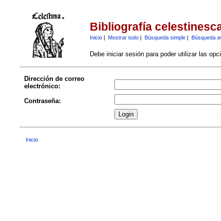
Bibliografía celestinesc
Inicio
|
Mostrar todo
|
Búsqueda simple
|
Búsqueda a
Debe iniciar sesión para poder utilizar las op
Dirección de correo
electrónico:
Contraseña:
Inicio