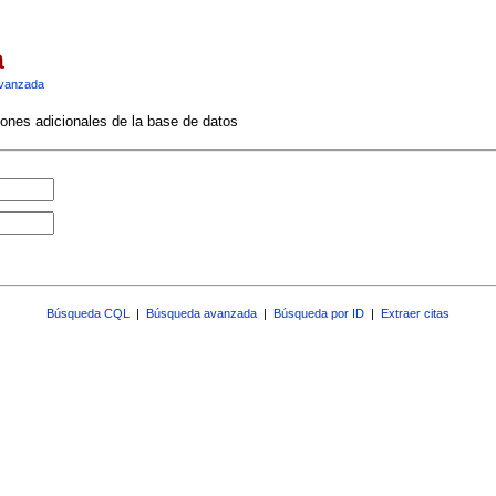
a
vanzada
ciones adicionales de la base de datos
Búsqueda CQL
|
Búsqueda avanzada
|
Búsqueda por ID
|
Extraer citas