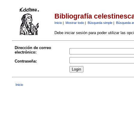
Bibliografía celestinesc
Inicio
|
Mostrar todo
|
Búsqueda simple
|
Búsqueda a
Debe iniciar sesión para poder utilizar las op
Dirección de correo
electrónico:
Contraseña:
Inicio