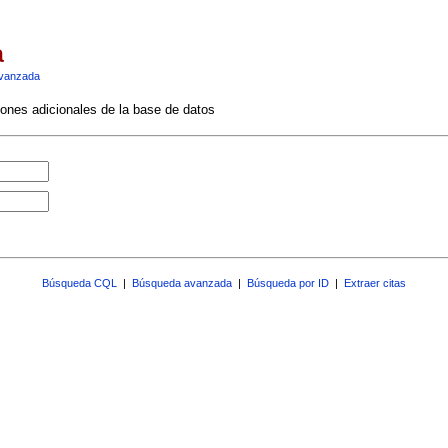
a
vanzada
ciones adicionales de la base de datos
Búsqueda CQL
|
Búsqueda avanzada
|
Búsqueda por ID
|
Extraer citas