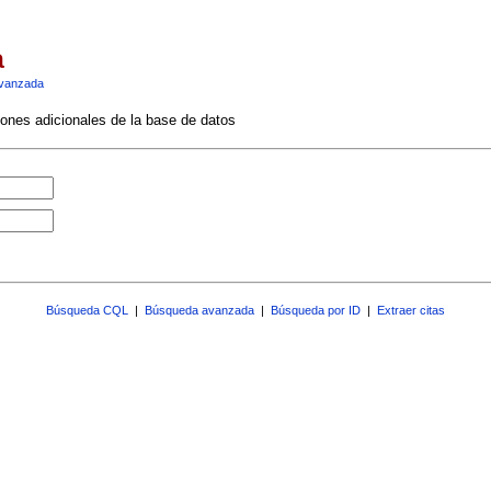
a
vanzada
ciones adicionales de la base de datos
Búsqueda CQL
|
Búsqueda avanzada
|
Búsqueda por ID
|
Extraer citas