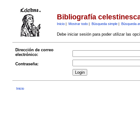
Bibliografía celestinesc
Inicio
|
Mostrar todo
|
Búsqueda simple
|
Búsqueda a
Debe iniciar sesión para poder utilizar las op
Dirección de correo
electrónico:
Contraseña:
Inicio