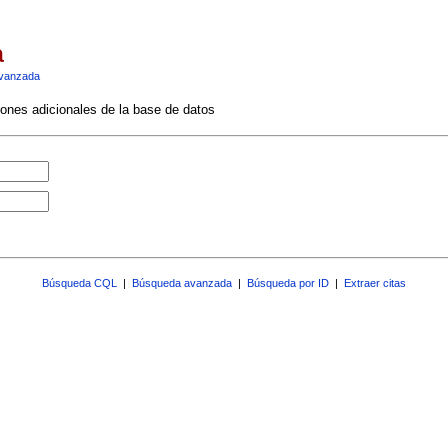
a
vanzada
ciones adicionales de la base de datos
Búsqueda CQL
|
Búsqueda avanzada
|
Búsqueda por ID
|
Extraer citas