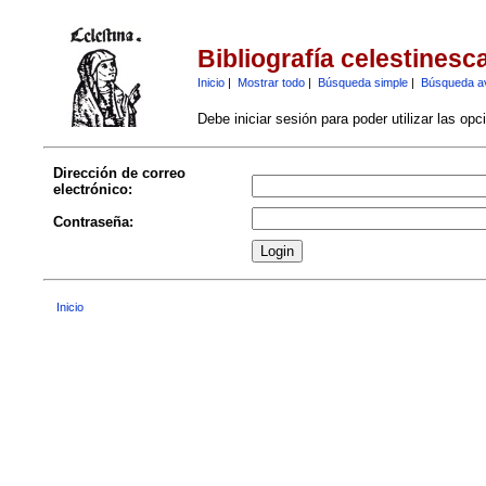
Bibliografía celestinesc
Inicio
|
Mostrar todo
|
Búsqueda simple
|
Búsqueda a
Debe iniciar sesión para poder utilizar las op
Dirección de correo
electrónico:
Contraseña:
Inicio