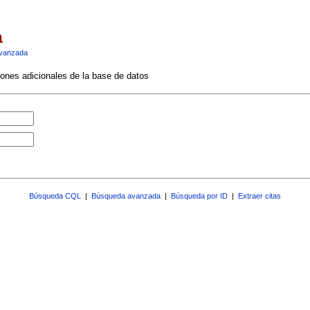
a
vanzada
ciones adicionales de la base de datos
Búsqueda CQL
|
Búsqueda avanzada
|
Búsqueda por ID
|
Extraer citas