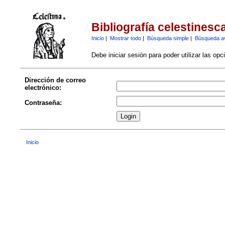
Bibliografía celestinesc
Inicio
|
Mostrar todo
|
Búsqueda simple
|
Búsqueda a
Debe iniciar sesión para poder utilizar las op
Dirección de correo
electrónico:
Contraseña:
Inicio