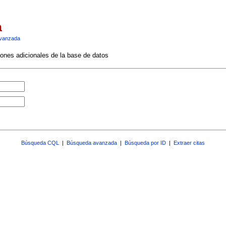
a
vanzada
ciones adicionales de la base de datos
Búsqueda CQL
|
Búsqueda avanzada
|
Búsqueda por ID
|
Extraer citas