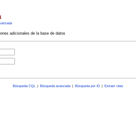
a
vanzada
ciones adicionales de la base de datos
Búsqueda CQL
|
Búsqueda avanzada
|
Búsqueda por ID
|
Extraer citas