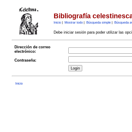
Bibliografía celestinesc
Inicio
|
Mostrar todo
|
Búsqueda simple
|
Búsqueda a
Debe iniciar sesión para poder utilizar las op
Dirección de correo
electrónico:
Contraseña:
Inicio