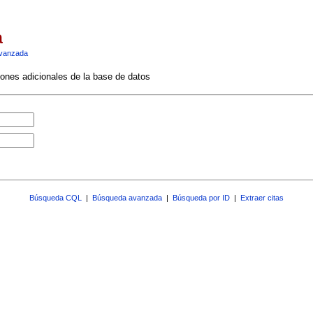
a
vanzada
ciones adicionales de la base de datos
Búsqueda CQL
|
Búsqueda avanzada
|
Búsqueda por ID
|
Extraer citas