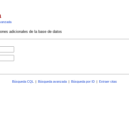
a
vanzada
ciones adicionales de la base de datos
Búsqueda CQL
|
Búsqueda avanzada
|
Búsqueda por ID
|
Extraer citas