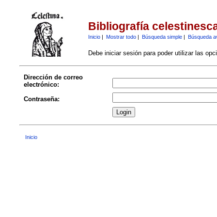
Bibliografía celestinesc
Inicio
|
Mostrar todo
|
Búsqueda simple
|
Búsqueda a
Debe iniciar sesión para poder utilizar las op
Dirección de correo
electrónico:
Contraseña:
Inicio