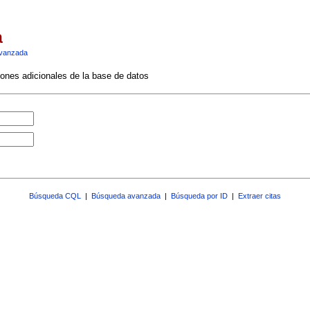
a
vanzada
ciones adicionales de la base de datos
Búsqueda CQL
|
Búsqueda avanzada
|
Búsqueda por ID
|
Extraer citas