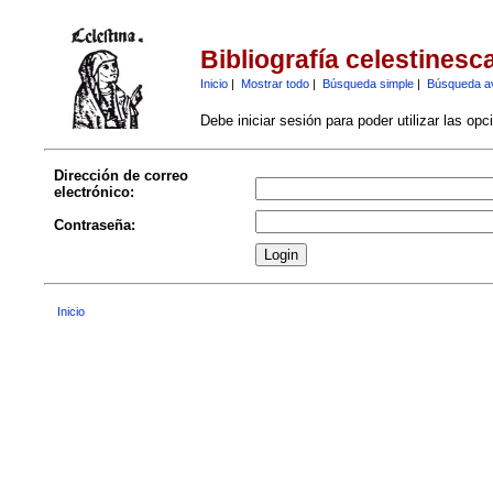
Bibliografía celestinesc
Inicio
|
Mostrar todo
|
Búsqueda simple
|
Búsqueda a
Debe iniciar sesión para poder utilizar las op
Dirección de correo
electrónico:
Contraseña:
Inicio