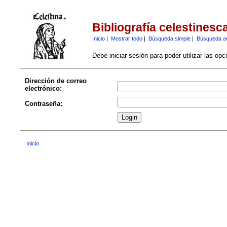
Bibliografía celestinesc
Inicio
|
Mostrar todo
|
Búsqueda simple
|
Búsqueda a
Debe iniciar sesión para poder utilizar las op
Dirección de correo
electrónico:
Contraseña:
Inicio