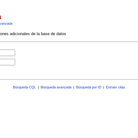
a
vanzada
ciones adicionales de la base de datos
Búsqueda CQL
|
Búsqueda avanzada
|
Búsqueda por ID
|
Extraer citas