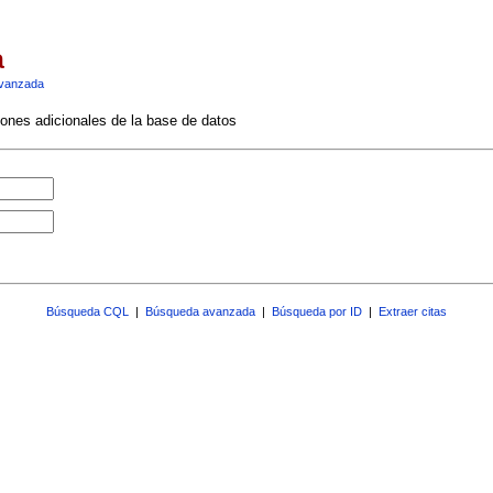
a
vanzada
ciones adicionales de la base de datos
Búsqueda CQL
|
Búsqueda avanzada
|
Búsqueda por ID
|
Extraer citas