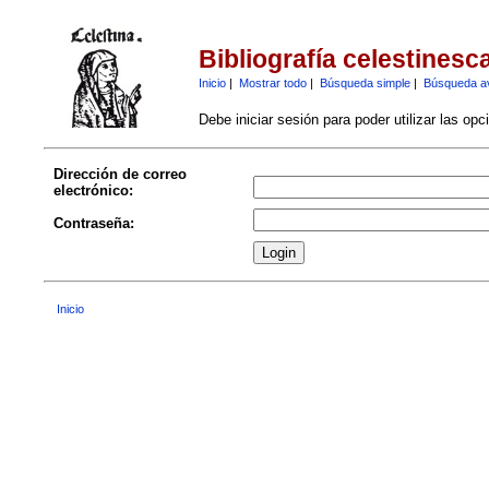
Bibliografía celestinesc
Inicio
|
Mostrar todo
|
Búsqueda simple
|
Búsqueda a
Debe iniciar sesión para poder utilizar las op
Dirección de correo
electrónico:
Contraseña:
Inicio