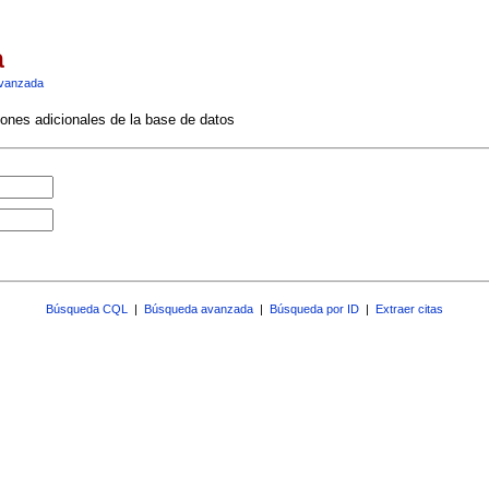
a
vanzada
ciones adicionales de la base de datos
Búsqueda CQL
|
Búsqueda avanzada
|
Búsqueda por ID
|
Extraer citas