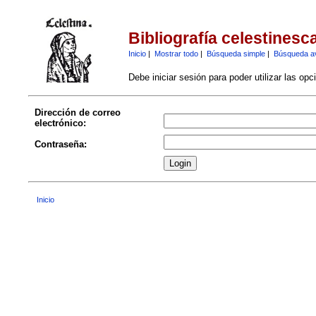
Bibliografía celestinesc
Inicio
|
Mostrar todo
|
Búsqueda simple
|
Búsqueda a
Debe iniciar sesión para poder utilizar las op
Dirección de correo
electrónico:
Contraseña:
Inicio