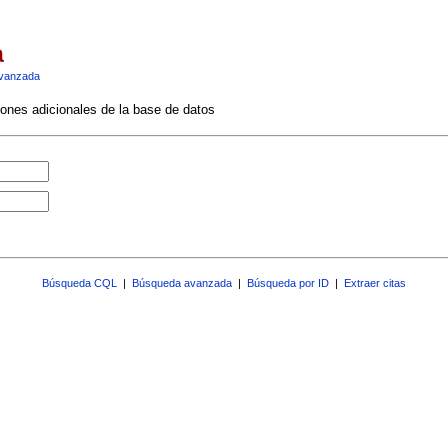
a
vanzada
ciones adicionales de la base de datos
Búsqueda CQL
|
Búsqueda avanzada
|
Búsqueda por ID
|
Extraer citas