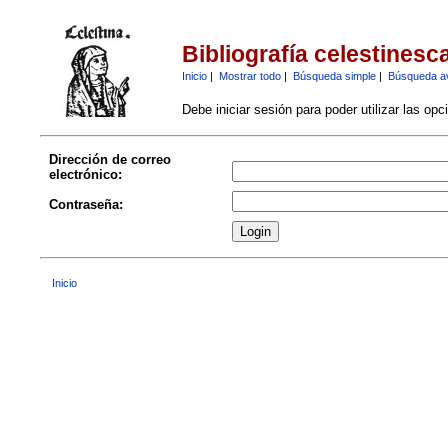
Bibliografía celestinesc
Inicio
|
Mostrar todo
|
Búsqueda simple
|
Búsqueda a
Debe iniciar sesión para poder utilizar las op
Dirección de correo
electrónico:
Contraseña:
Inicio