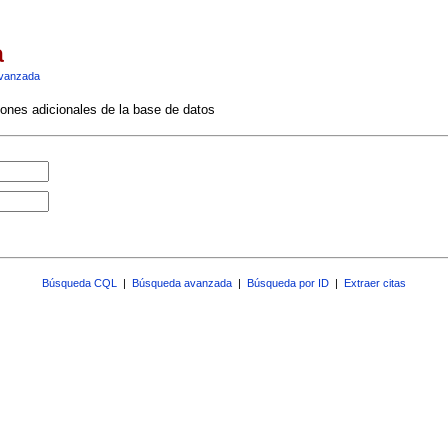
a
vanzada
ciones adicionales de la base de datos
Búsqueda CQL
|
Búsqueda avanzada
|
Búsqueda por ID
|
Extraer citas