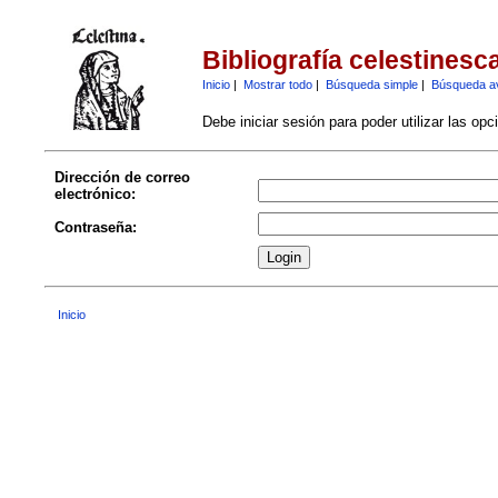
Bibliografía celestinesc
Inicio
|
Mostrar todo
|
Búsqueda simple
|
Búsqueda a
Debe iniciar sesión para poder utilizar las op
Dirección de correo
electrónico:
Contraseña:
Inicio