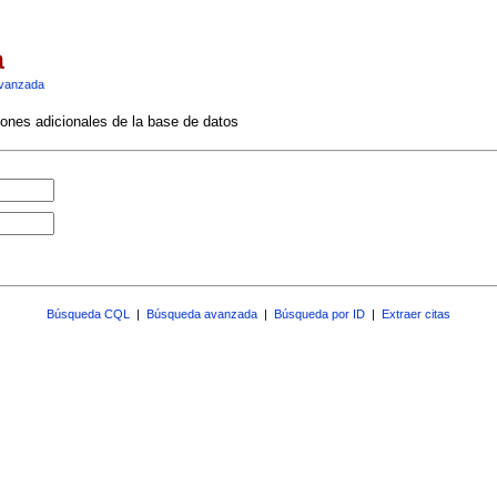
a
vanzada
ciones adicionales de la base de datos
Búsqueda CQL
|
Búsqueda avanzada
|
Búsqueda por ID
|
Extraer citas