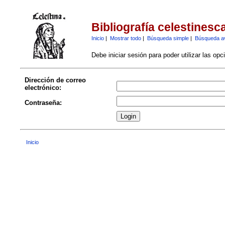
Bibliografía celestinesc
Inicio
|
Mostrar todo
|
Búsqueda simple
|
Búsqueda a
Debe iniciar sesión para poder utilizar las op
Dirección de correo
electrónico:
Contraseña:
Inicio