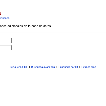
a
vanzada
ciones adicionales de la base de datos
Búsqueda CQL
|
Búsqueda avanzada
|
Búsqueda por ID
|
Extraer citas