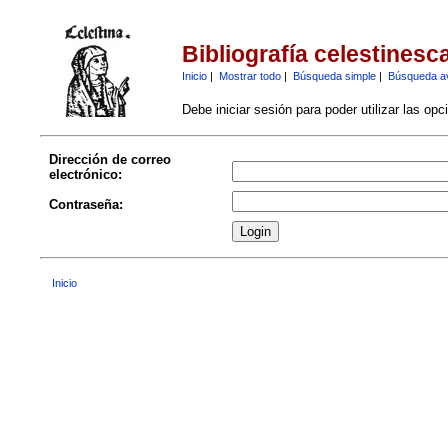
Bibliografía celestinesc
Inicio
|
Mostrar todo
|
Búsqueda simple
|
Búsqueda a
Debe iniciar sesión para poder utilizar las op
Dirección de correo
electrónico:
Contraseña:
Inicio