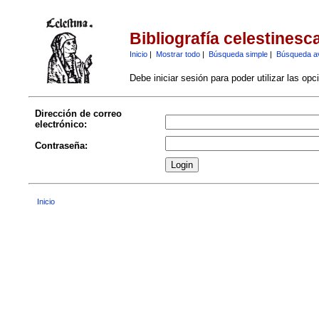
Bibliografía celestinesc
Inicio
|
Mostrar todo
|
Búsqueda simple
|
Búsqueda a
Debe iniciar sesión para poder utilizar las op
Dirección de correo
electrónico:
Contraseña:
Inicio