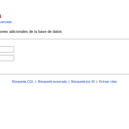
a
vanzada
ciones adicionales de la base de datos
Búsqueda CQL
|
Búsqueda avanzada
|
Búsqueda por ID
|
Extraer citas