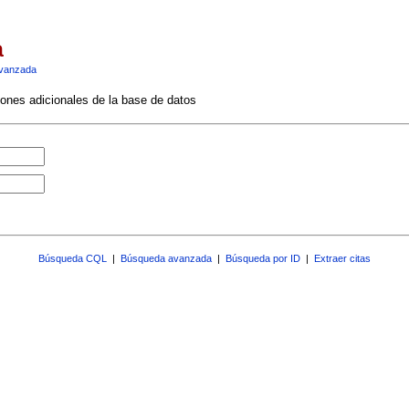
a
vanzada
ciones adicionales de la base de datos
Búsqueda CQL
|
Búsqueda avanzada
|
Búsqueda por ID
|
Extraer citas