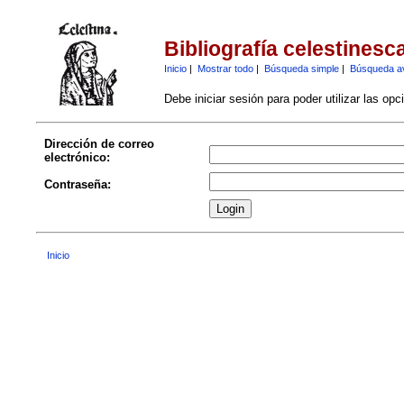
Bibliografía celestinesc
Inicio
|
Mostrar todo
|
Búsqueda simple
|
Búsqueda a
Debe iniciar sesión para poder utilizar las op
Dirección de correo
electrónico:
Contraseña:
Inicio