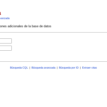
a
vanzada
ciones adicionales de la base de datos
Búsqueda CQL
|
Búsqueda avanzada
|
Búsqueda por ID
|
Extraer citas