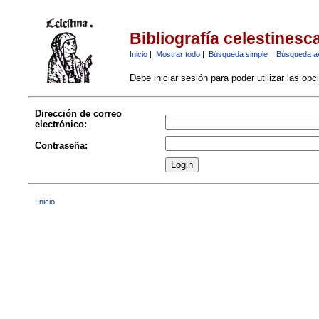
Bibliografía celestinesc
Inicio
|
Mostrar todo
|
Búsqueda simple
|
Búsqueda a
Debe iniciar sesión para poder utilizar las op
Dirección de correo
electrónico:
Contraseña:
Inicio