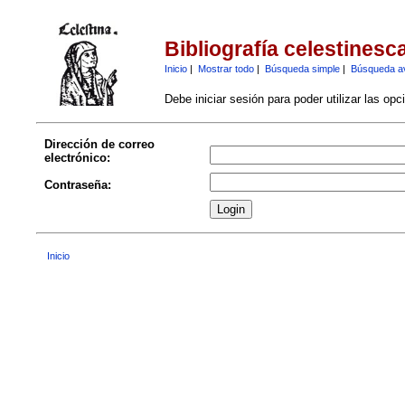
Bibliografía celestinesc
Inicio
|
Mostrar todo
|
Búsqueda simple
|
Búsqueda a
Debe iniciar sesión para poder utilizar las op
Dirección de correo
electrónico:
Contraseña:
Inicio