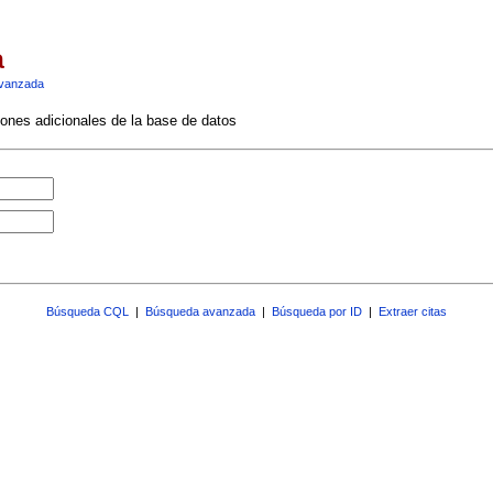
a
vanzada
ciones adicionales de la base de datos
Búsqueda CQL
|
Búsqueda avanzada
|
Búsqueda por ID
|
Extraer citas