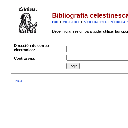
Bibliografía celestinesc
Inicio
|
Mostrar todo
|
Búsqueda simple
|
Búsqueda a
Debe iniciar sesión para poder utilizar las op
Dirección de correo
electrónico:
Contraseña:
Inicio