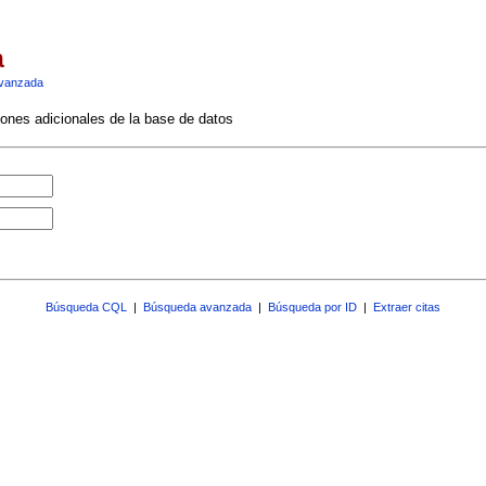
a
vanzada
ciones adicionales de la base de datos
Búsqueda CQL
|
Búsqueda avanzada
|
Búsqueda por ID
|
Extraer citas