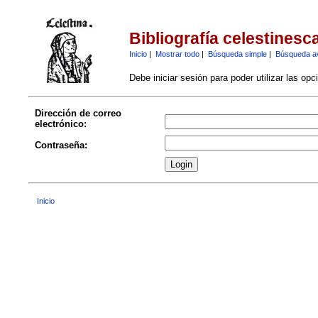
Bibliografía celestinesc
Inicio
|
Mostrar todo
|
Búsqueda simple
|
Búsqueda a
Debe iniciar sesión para poder utilizar las op
Dirección de correo
electrónico:
Contraseña:
Inicio