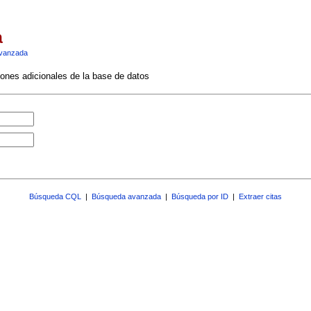
a
vanzada
ciones adicionales de la base de datos
Búsqueda CQL
|
Búsqueda avanzada
|
Búsqueda por ID
|
Extraer citas