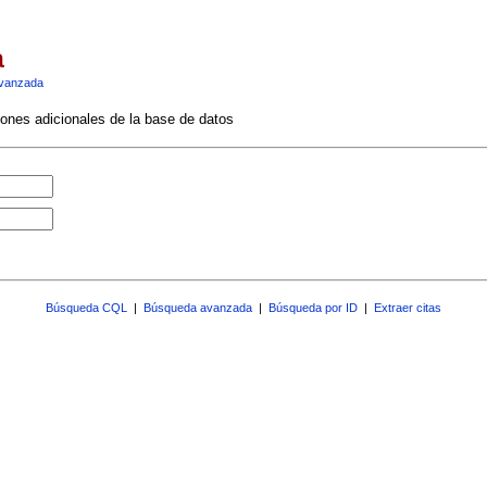
a
vanzada
ciones adicionales de la base de datos
Búsqueda CQL
|
Búsqueda avanzada
|
Búsqueda por ID
|
Extraer citas