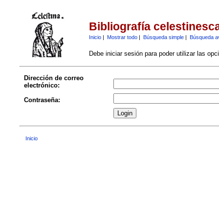
Bibliografía celestinesc
Inicio
|
Mostrar todo
|
Búsqueda simple
|
Búsqueda a
Debe iniciar sesión para poder utilizar las op
Dirección de correo
electrónico:
Contraseña:
Inicio