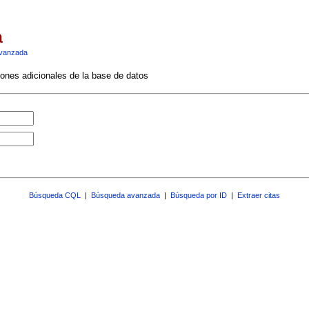
a
vanzada
ciones adicionales de la base de datos
Búsqueda CQL
|
Búsqueda avanzada
|
Búsqueda por ID
|
Extraer citas