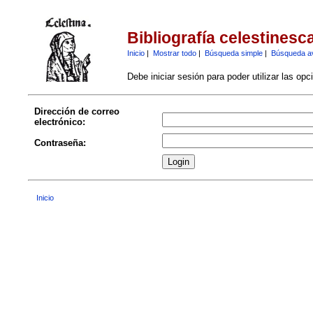
Bibliografía celestinesc
Inicio
|
Mostrar todo
|
Búsqueda simple
|
Búsqueda a
Debe iniciar sesión para poder utilizar las op
Dirección de correo
electrónico:
Contraseña:
Inicio