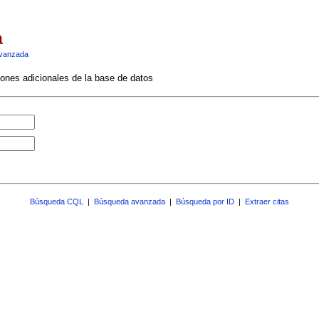
a
vanzada
ciones adicionales de la base de datos
Búsqueda CQL
|
Búsqueda avanzada
|
Búsqueda por ID
|
Extraer citas